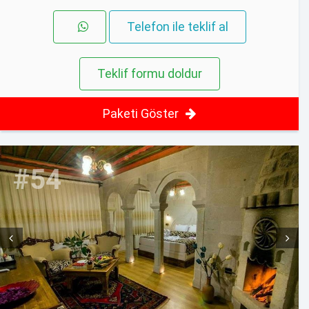
Telefon ile teklif al
Teklif formu doldur
Paketi Göster
#54
Prev
Next