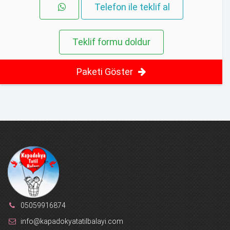
Telefon ile teklif al
Teklif formu doldur
Paketi Göster
05059916874
info@kapadokyatatilbalayi.com