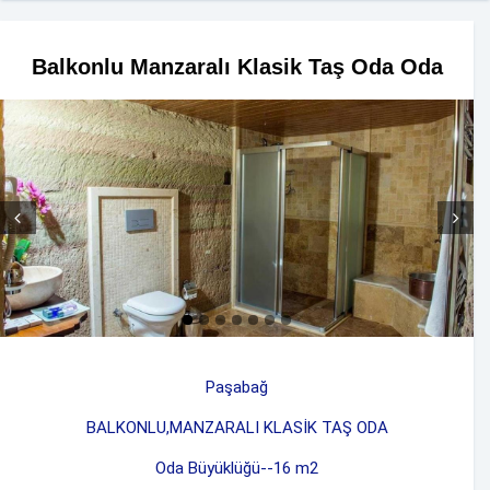
Balkonlu Manzaralı Klasik Taş Oda Oda
Prev
Next
Paşabağ
BALKONLU,MANZARALI KLASİK TAŞ ODA
Oda Büyüklüğü--16 m2