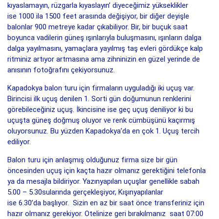
kıyaslamayın, rüzgarla kıyaslayın’ diyeceğimiz yükseklikler
ise 1000 ila 1500 feet arasında değişiyor, bir diğer deyişle
balonlar 900 metreye kadar çıkabiliyor. Bir, bir buçuk saat
boyunca vadilerin güneş ışınlarıyla buluşmasını, ışınların dalga
dalga yayılmasını, yamaçlara yayılmış taş evleri gördükçe kalp
ritminiz artıyor artmasına ama zihninizin en güzel yerinde de
anısının fotoğrafını çekiyorsunuz.
Kapadokya balon turu için firmaların uyguladığı iki uçuş var.
Birincisi ilk uçuş denilen 1. Sorti gün doğumunun renklerini
görebileceğiniz uçuş. İkincisine ise geç uçuş deniliyor ki bu
uçuşta güneş doğmuş oluyor ve renk cümbüşünü kaçırmış
oluyorsunuz. Bu yüzden Kapadokya’da en çok 1. Uçuş tercih
ediliyor.
Balon turu için anlaşmış olduğunuz firma size bir gün
öncesinden uçuş için kaçta hazır olmanız gerektiğini telefonla
ya da mesajla bildiriyor. Yazınyapılan uçuşlar genellikle sabah
5.00 – 5.30sularında gerçekleşiyor, Kışınyapılanlar
ise 6.30’da başlıyor. Sizin en az bir saat önce transferiniz için
hazır olmanız gerekiyor. Otelinize geri bırakılmanız saat 07:00