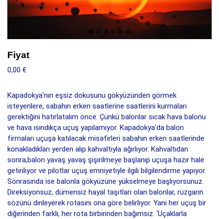
Fiyat
0,00 €
Kapadokya’nın eşsiz dokusunu gökyüzünden görmek
isteyenlere, sabahın erken saatlerine saatlerini kurmaları
gerektiğini hatırlatalım önce. Çünkü balonlar sıcak hava balonu
ve hava ısındıkça uçuş yapılamıyor. Kapadokya’da balon
firmaları uçuşa katılacak misafirleri sabahın erken saatlerinde
konakladıkları yerden alıp kahvaltıyla ağırlıyor. Kahvaltıdan
sonra,balon yavaş yavaş şişirilmeye başlanıp uçuşa hazır hale
getiriliyor ve pilotlar uçuş emniyetiyle ilgili bilgilendirme yapıyor.
Sonrasında ise balonla gökyüzüne yükselmeye başlıyorsunuz.
Direksiyonsuz, dümensiz hayal taşıtları olan balonlar, rüzgarın
sözünü dinleyerek rotasını ona göre belirliyor. Yani her uçuş bir
diğerinden farklı, her rota birbirinden bağımsız. ‘Uçaklarla